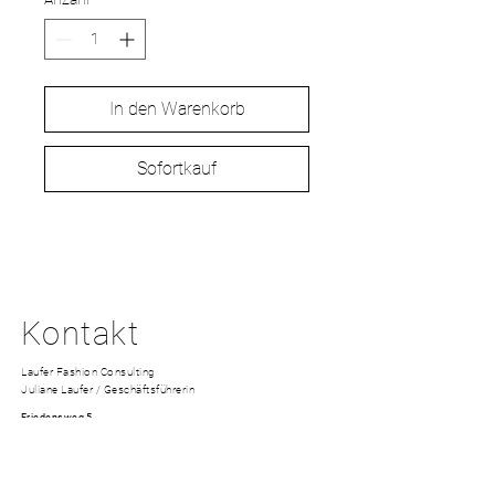
In den Warenkorb
Sofortkauf
Kontakt
Laufer Fashion Consulting
Juliane Laufer / Geschäftsführerin
Friedensweg 5
22609 Hamburg | Germany
mobil
+49(0)157.76130714
contact@laufer-fashion-consulting.de